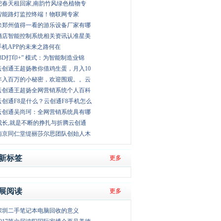
把春天租回家,南韵竹风绿色植物专
智能路灯监控终端！物联网专家
来郑州值得一看的游乐设备厂家有哪
酒店智能控制系统相关资讯认准星美
手机APP的未来之路何在
“3D打印+” 模式：为智能制造业锦
云创通王超扬教你借鸡生蛋，月入10
年入百万的小秘密，欢迎围观。。云
云创通王超扬全网营销系统个人百科
云创通F8是什么？云创通F8手机怎么
云创通吴尚珂：全网营销系统具有哪
成长,就是不断的挣扎与折腾云创通
南京同仁堂缇丽莎尔思团队创始人木
新标签
更多
展阅读
更多
深圳二手笔记本电脑回收的意义