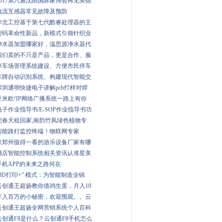
2017第六届沈阳国际家博会再见美德
电流互感器常见故障及预防
华北工控基于第七代酷睿处理器的主
密码革命性新品，新模式引领针织业
净水器加盟哪家好，溢思源净水器代
我们卖的不只是产品，更是合作、服
停车场管理系统建设、方便市民停车
车牌自动识别系统、构建现代智能交
深圳通明快捷电子讲解pcb打样对焊
亚米欧!IP网络广播系统一路上有你
电子作业指导书/E-SOP作业指导书功
把春天租回家,南韵竹风绿色植物专
智能路灯监控终端！物联网专家
来郑州值得一看的游乐设备厂家有哪
酒店智能控制系统相关资讯认准星美
手机APP的未来之路何在
“3D打印+” 模式：为智能制造业锦
云创通王超扬教你借鸡生蛋，月入10
年入百万的小秘密，欢迎围观。。云
云创通王超扬全网营销系统个人百科
云创通F8是什么？云创通F8手机怎么