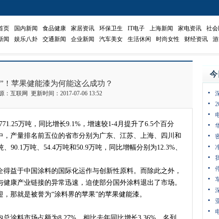
首页
国内新闻
食品健康
家居资讯
环保卫生
IT电子
上海新闻
家电资讯
社会
新闻
娱乐八卦
交通新闻
企业新闻
汽车美女
生活休闲
时尚女性
财经资讯
游
今
果”！苹果健能漆为何能这么成功？
来源：互联网 更新时间：2017-07-06 13:52
1.25万吨，同比增长9.1%，增速较1-4月提升了6.5个百分
中，产量排名前五位的省市分别为广东、江苏、上海、四川和
、90.1万吨、54.4万吨和50.9万吨，同比增幅分别为12.3%、
得益于中国涂料的国际化运作与创新性原料。而除此之外，
与健康产业链接的异常迅速，迫使部分国外涂料退出了市场。
，那就是被誉为“涂料界的苹果”的苹果健能漆。
涂料市场占额为8.27%，相比去年同比增长3.36%，名列