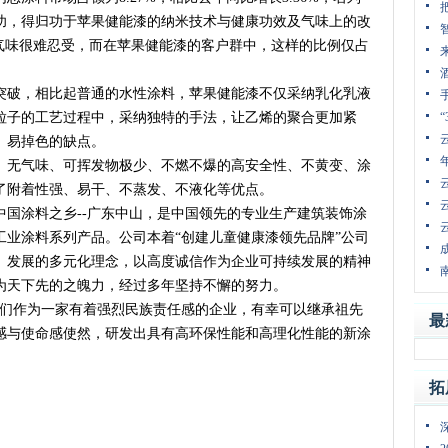
功，得归功于苹果健能漆的纳米技术与健康功效及气味上的改
的气味很难忍受，而在苹果健能漆的客户群中，这样的比例仅占
破，相比起普通的水性涂料，苹果健能漆不仅采纳乳化乳液
粒子的工艺过程中，采纳独特的手法，让乙烯的聚合更加紧
、易掉色的缺点。
无气味、可挥发物极少、不燃不爆的高安全性、不黄变、涂
了附着性强、易干、不蒸发、不液化等优点。
涂料之乡--广东中山，是中国领先的专业生产建筑装饰涂
工业涂料系列产品。公司本着“创建儿童健康漆领先品牌”公司
、发展的多元化理念，以高度诚信作为企业可持续发展的精神
为天下先的之魄力，经过多年坚持不懈的努力。
们作为一家有着强烈民族责任感的企业，有幸可以继承祖先
最
感与使命感使然，研发出具有高环保性能和高理化性能的新涂
拓