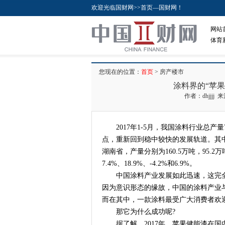
欢迎光临国财网>>首页—国财网！
网站
体育
您现在的位置：
首页
> 房产楼市
涂料界的“苹
作者：dhjjjj 
2017年1-5月，我国涂料行业总产量77
点，重新回到稳中较快的发展轨道。其
湖南省，产量分别为160.5万吨，95.2万吨
7.4%、18.9%、-4.2%和6.9%。
中国涂料产业发展如此迅速，这完全
因为意识形态的缘故，中国的涂料产业
而在其中，一款涂料最受广大消费者欢迎
那它为什么成功呢?
据了解，2017年，苹果健能漆在国内总