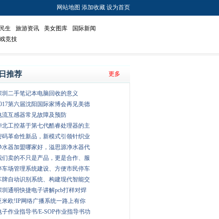
网站地图
添加收藏
设为首页
民生
旅游资讯
美女图库
国际新闻
戏竞技
日推荐
更多
深圳二手笔记本电脑回收的意义
2017第六届沈阳国际家博会再见美德
电流互感器常见故障及预防
华北工控基于第七代酷睿处理器的主
密码革命性新品，新模式引领针织业
净水器加盟哪家好，溢思源净水器代
我们卖的不只是产品，更是合作、服
停车场管理系统建设、方便市民停车
车牌自动识别系统、构建现代智能交
深圳通明快捷电子讲解pcb打样对焊
亚米欧!IP网络广播系统一路上有你
电子作业指导书/E-SOP作业指导书功