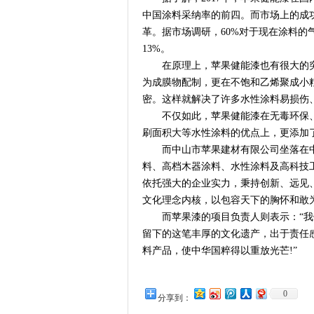
中国涂料采纳率的前四。而市场上的成
革。据市场调研，60%对于现在涂料
13%。
在原理上，苹果健能漆也有很大的突
为成膜物配制，更在不饱和乙烯聚成小
密。这样就解决了许多水性涂料易损伤
不仅如此，苹果健能漆在无毒环保、
刷面积大等水性涂料的优点上，更添加
而中山市苹果建材有限公司坐落在中国
料、高档木器涂料、水性涂料及高科技
依托强大的企业实力，秉持创新、远见
文化理念内核，以包容天下的胸怀和敢
而苹果漆的项目负责人则表示：“我
留下的这笔丰厚的文化遗产，出于责任
料产品，使中华国粹得以重放光芒!”
0
分享到：