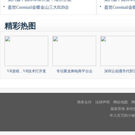
盈世Coremail金蝶金山三大B2B企
盈世Coremail
精彩热图
VR游戏，VR技术打开复
专访聚龙阁电商平台企
深圳云创通市代郭
商务合作
法律声明
网站地图
网
版权所有 未经
年入百万的小秘