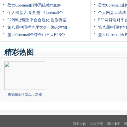
盈世Coremail邮件系统教您如何
盈世Coremai
个人网盘大清洗 盈世Coremail企
个人网盘大清洗 盈
P2P网贷理财平台合规化 告别野蛮
P2P网贷理财平
第八届中国样本库大会：海尔生物
第八届中国样本
盈世Coremail金蝶金山三大B2B企
盈世Coremail
精彩热图
密码革命性新品，新模
商务合作
法律声明
网站地图
网