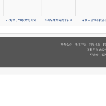
VR游戏，VR技术打开复
专访聚龙阁电商平台企
深圳云创通市代郭
商务合作
法律声明
网站地图
网
版权所有 未经
亚米欧!IP