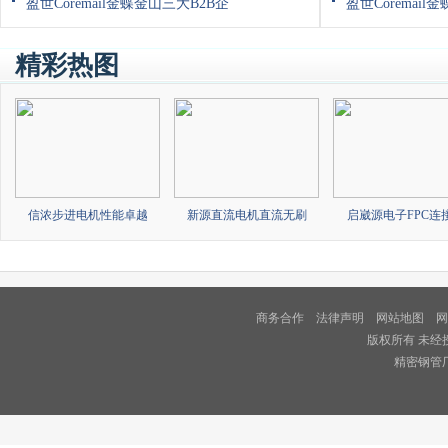
盈世Coremail金蝶金山三大B2B企
盈世Coremail
精彩热图
信浓步进电机性能卓越
新源直流电机直流无刷
启崴源电子FPC连
商务合作
法律声明
网站地图
网
版权所有 未经
精密钢管