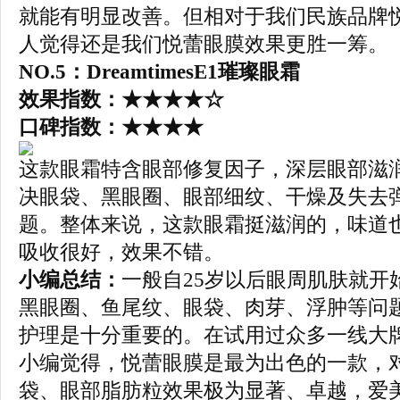
就能有明显改善。但相对于我们民族品牌
人觉得还是我们悦蕾眼膜效果更胜一筹。
NO.5：
Dreamtimes
E1
璀璨眼霜
效果指数：★★★★☆
口碑指数：★★★★
这款眼霜特含眼部修复因子，深层眼部滋
决眼袋、黑眼圈、眼部细纹、干燥及失去
题。整体来说，这款眼霜挺滋润的，味道
吸收很好，效果不错。
小编总结：
一般自25岁以后眼周肌肤就开
黑眼圈、鱼尾纹、眼袋、肉芽、浮肿等问
护理是十分重要的。在试用过众多一线大
小编觉得，悦蕾眼膜是最为出色的一款，
袋、眼部脂肪粒效果极为显著、卓越，爱