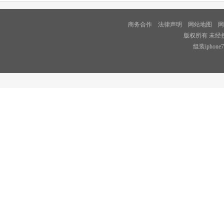
商务合作
法律声明
网站地图
网
版权所有 未经
组装iphon