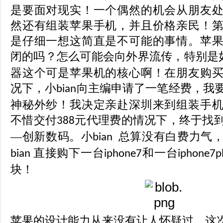
是要面对现实！一个偶然的机会从朋友
然还有组装苹果手机，并且价格亲民！
是仔细一想这简直是不可能的事情。苹
闭的吗？怎么可能会向外界流传，特别是
器这个可是苹果机的核心啊！在朋友购
况下，小
向主编申请了一笔经费，我
bian
神秘外纱！我决定亲赴深圳来到组装手
不惜交付
元代理费的情况下，终于找
388
—创新数码。小
总算没有白费力气
bian
直接购下一台
和一台
bian
iphone7
iphone7p
块！
苹果
的
设计能力从来没有让人怀疑过，这次iPho