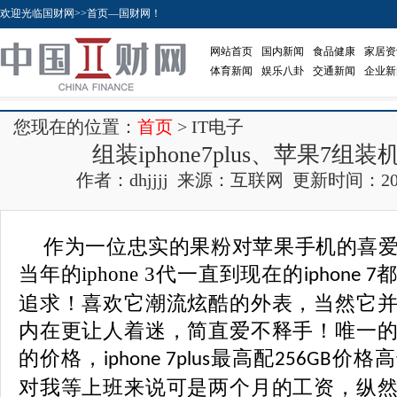
欢迎光临国财网>>首页—国财网！
网站首页
国内新闻
食品健康
家居资
体育新闻
娱乐八卦
交通新闻
企业新
您现在的位置：
首页
> IT电子
组装iphone7plus、苹果7组
作者：dhjjjj 来源：互联网 更新时间：2017-0
作为一位忠实的果粉对苹果手机的喜
当年的iphone 3代一直到现在的
iphone 7
追求！喜欢它潮流炫酷的外表，当然它
内在更让人着迷，简直爱不释手！唯一
的价格，
最高配
价格高
iphone 7plus
256GB
对我等上班来说可是两个月的工资，纵