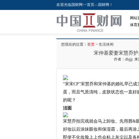
欢迎光临国财网>>首页—国财网！
网站
体育
您现在的位置：
首页
> 生活休闲
宋仲基爱妻宋慧乔护
作者：dhjjjj 
“宋宋CP”宋慧乔和宋仲基的婚礼早已
蛋，而且气质清纯，皮肤状态也一直好
的呢？
洁面
宋慧乔拍完戏就会马上卸妆。先用唇&
好妆以后涂抹眼妆和保湿霜，最后再涂
即使不化妆脸上上也会粘上灰尘以及各