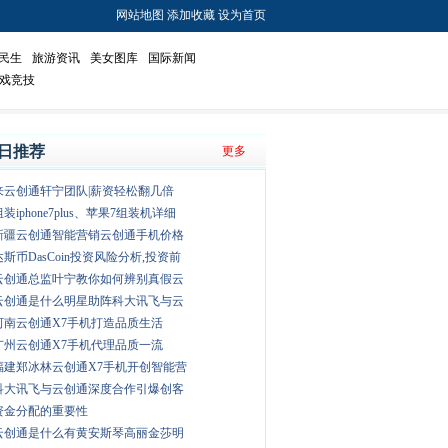
网站地图
添加收藏
设为首页
民生
旅游资讯
美女图库
国际新闻
戏竞技
日推荐
更多
来云创通轩宁团队|薪资轻松翻几倍
组装iphone7plus、苹果7组装机详细
新疆云创通智能营销云创通手机价格
达斯币DasCoin投资风险分析,投资前
云创通总监叶宁教你如何辨别真假云
云创通是什么明星助阵科大讯飞与云
河南云创通X7手机打造品质生活
广州云创通X7手机代理品质一流
福建郑冰林云创通X7手机开创智能营
科大讯飞与云创通深度合作引爆创客
资金分配的重要性
云创通是什么有黄安斯琴高丽金莎明