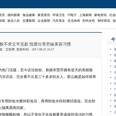
首页
国内新闻
食品健康
家居资讯
环保卫生
IT电子
上海新闻
家电资讯
社会
新闻
娱乐八卦
交通新闻
企业新闻
汽车美女
生活休闲
时尚女性
财经资讯
游
今
肤不求立竿见影 悦蕾分享乔妹美容习惯
来源：互联网 更新时间：2017-08-25 16:57
成为热门话题，至今议论纷纷。新娘宋慧乔拥有逆天的美丽脸
的没话说，完全看不出是三十多岁的女人。那么她是如何保养
眼专用卸妆水擦掉彩妆后，再用卸妆水轻轻擦拭底妆。完全卸
上隔离霜再回家。
种细微颗粒物，所以不管化不化妆都要养成保持清洁的习惯。