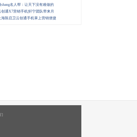
微shang名人帮：让天下没有难做的
云创通X7营销手机|轩宁团队带来月
上海陈启卫云创通手机掌上营销便捷
们