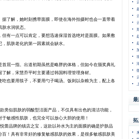
。据了解，她时刻携带面膜，即使在海外拍摄时也会一直带着
肌肤水润状态。
，但有一点可以肯定，要想迅速保湿首选绝对是面膜。如果敷
记，肌肤老化的第一因素就会缺水。
是首屈一指。出道初期虽然是略胖的体格，但如今在颁奖典礼
据了解，宋慧乔平时主要通过韩国料理管理身材。
使吃也要用筷子，不要用勺子喝汤。饭则以杂粮为主，配上各
最
款类似肌肤的弱酸型洁面产品，不仅具有出色的清洁功能，
对于敏感性肌肤，也完全可以放心大胆的使用！
拓
悦蕾品牌的镇店之宝，这款以补水为主的面膜的确是护肤品
分百！具有非常好的修复敏感肌肤的效果，是很多敏感肌肤美