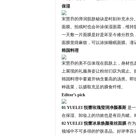
保湿
宋慧乔的弹润肌肤秘诀是时刻补充水分
面膜。拍戏时也会补涂保湿面霜，维持
一天敷一片面膜是好是坏至今难分胜负
面膜觉得麻烦，可以涂抹睡眠面膜。谨
韩国料理
宋慧乔的美不仅体现在肌肤上，身材也
上展现的礼服身姿让粉丝们叹为观止。
韩国料理中要避开钠含量高的汤类。即
种蔬菜，以摄取充足的膳食纤维。
Editor’s pick
01 YUELEI 悦蕾玫瑰莹润净颜慕斯
是一
在保湿、卸妆上的功效也是有目共睹。
02 YUELEI 悦蕾冰泉焕颜蚕丝面膜
作为
领域中不可多得的护肤圣品。好评率百