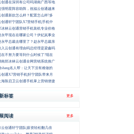
云创通在深圳有公司吗湖南广西等地
超强明星阵容助阵，祝福云创通越来
云创通新款怎么样？配置怎么样?多
云创通轩宁团队X7营销手机|手机中
郑冰林云创通营销手机装机专业价格
赵永甲现在在哪家公司？伊妃岚事业
赵永甲总裁去哪里了？赵永甲总裁亲
加入云创通有理由吗总经理是梁鑫吗
现在不努力要等到什么时候了?现在
湖南郑冰林云创通全网营销系统推广
微shang名人帮：让天下没有难做的
云创通X7营销手机|轩宁团队带来月
上海陈启卫云创通手机掌上营销便捷
新标签
更多
展阅读
更多
来云创通轩宁团队|薪资轻松翻几倍