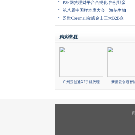
P2P网贷理财平台合规化 告别野蛮
第八届中国样本库大会：海尔生物
盈世Coremail金蝶金山三大B2B企
精彩热图
广州云创通X7手机代理
新疆云创通智