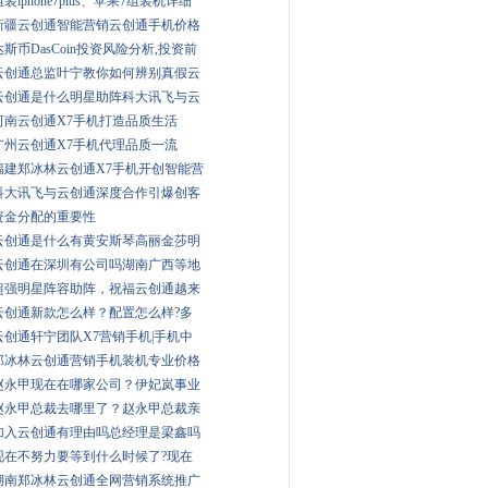
组装iphone7plus、苹果7组装机详细
新疆云创通智能营销云创通手机价格
达斯币DasCoin投资风险分析,投资前
云创通总监叶宁教你如何辨别真假云
云创通是什么明星助阵科大讯飞与云
河南云创通X7手机打造品质生活
广州云创通X7手机代理品质一流
福建郑冰林云创通X7手机开创智能营
科大讯飞与云创通深度合作引爆创客
资金分配的重要性
云创通是什么有黄安斯琴高丽金莎明
云创通在深圳有公司吗湖南广西等地
超强明星阵容助阵，祝福云创通越来
云创通新款怎么样？配置怎么样?多
云创通轩宁团队X7营销手机|手机中
郑冰林云创通营销手机装机专业价格
赵永甲现在在哪家公司？伊妃岚事业
赵永甲总裁去哪里了？赵永甲总裁亲
加入云创通有理由吗总经理是梁鑫吗
现在不努力要等到什么时候了?现在
湖南郑冰林云创通全网营销系统推广