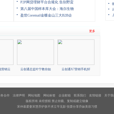
P2P网贷理财平台合规化 告别野蛮
第八届中国样本库大会：海尔生物
盈世Coremail金蝶金山三大B2B企
更多
能营销云
云创通总监叶宁教你如
云创通X7营销手机|轩
商务合作
法律声明
网站地图
网站标签
企业邮箱
联系我们
友情链接
关于我
版权所有 未经授权 禁止转载、复制或建立镜像
宋仲基爱妻宋慧乔护肤不求立竿见影 悦蕾分享乔妹美容习惯