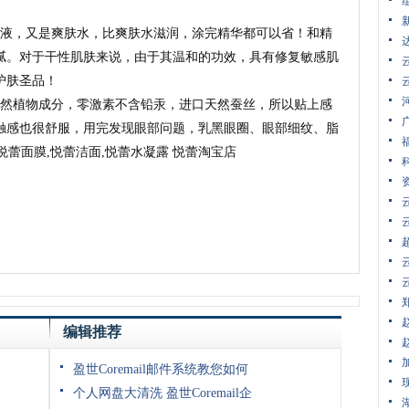
液，又是爽肤水，比爽肤水滋润，涂完精华都可以省！和精
腻。对于干性肌肤来说，由于其温和的功效，具有修复敏感肌
护肤圣品！
然植物成分，零激素不含铅汞，进口天然蚕丝，所以贴上感
触感也很舒服，用完发现眼部问题，乳黑眼圈、眼部细纹、脂
,悦蕾面膜,悦蕾洁面,悦蕾水凝露 悦蕾淘宝店
编辑推荐
盈世Coremail邮件系统教您如何
个人网盘大清洗 盈世Coremail企