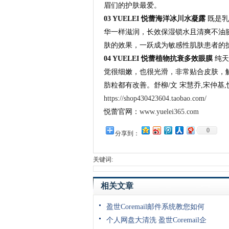
眉们的护肤最爱。
03 YUELEI 悦蕾海洋冰川水凝露
既是乳
华一样滋润，长效保湿锁水且清爽不油
肤的效果，一跃成为敏感性肌肤患者的
04 YUELEI 悦蕾植物抗衰多效眼膜
纯天
觉很细嫩，也很光滑，非常贴合皮肤，
肪粒都有改善。舒柳/文 宋慧乔,宋仲基
https://shop430423604.taobao.com/
悦蕾官网：
www.yuelei365.com
0
分享到：
关键词:
相关文章
盈世Coremail邮件系统教您如何
个人网盘大清洗 盈世Coremail企