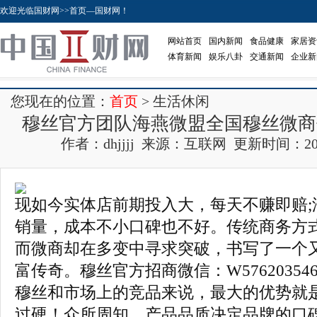
欢迎光临国财网>>首页—国财网！
网站首页
国内新闻
食品健康
家居资
体育新闻
娱乐八卦
交通新闻
企业新
您现在的位置：
首页
> 生活休闲
穆丝官方团队海燕微盟全国穆丝微商
作者：dhjjjj 来源：互联网 更新时间：2017-0
现如今实体店前期投入大，每天不赚即赔;
销量，成本不小口碑也不好。传统商务方
而微商却在多变中寻求突破，书写了一个
富传奇。穆丝官方招商微信：W57620354
穆丝和市场上的竞品来说，最大的优势就
过硬！众所周知，产品品质决定品牌的口