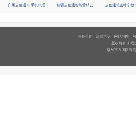
广州云创通X7手机代理
新疆云创通智能营销云
云创通总监叶宁教
商务合作
法律声明
网站地图
网
版权所有 未经
穆丝官方团队海燕