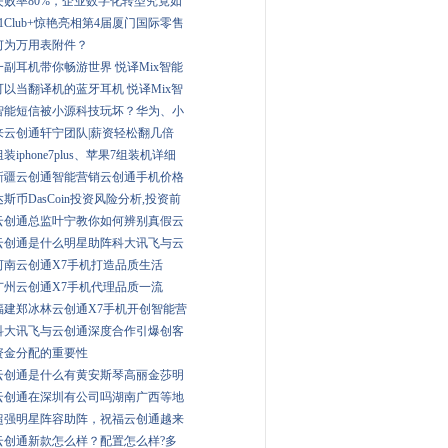
失败率80%，企业数字化转型究竟如
51Club+惊艳亮相第4届厦门国际零售
何为万用表附件？
一副耳机带你畅游世界 悦译Mix智能
可以当翻译机的蓝牙耳机 悦译Mix智
智能短信被小源科技玩坏？华为、小
来云创通轩宁团队|薪资轻松翻几倍
组装iphone7plus、苹果7组装机详细
新疆云创通智能营销云创通手机价格
达斯币DasCoin投资风险分析,投资前
云创通总监叶宁教你如何辨别真假云
云创通是什么明星助阵科大讯飞与云
河南云创通X7手机打造品质生活
广州云创通X7手机代理品质一流
福建郑冰林云创通X7手机开创智能营
科大讯飞与云创通深度合作引爆创客
资金分配的重要性
云创通是什么有黄安斯琴高丽金莎明
云创通在深圳有公司吗湖南广西等地
超强明星阵容助阵，祝福云创通越来
云创通新款怎么样？配置怎么样?多