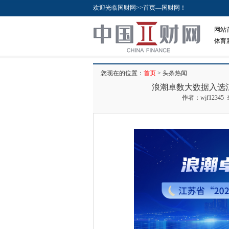
欢迎光临国财网>>首页—国财网！
网站
体育
您现在的位置：
首页
> 头条热闻
浪潮卓数大数据入选江
作者：wjf12345