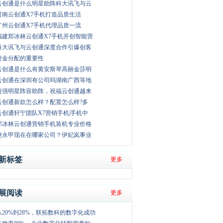
云创通是什么明星助阵科大讯飞与云
河南云创通X7手机打造品质生活
广州云创通X7手机代理品质一流
福建郑冰林云创通X7手机开创智能营
科大讯飞与云创通深度合作引爆创客
资金分配的重要性
云创通是什么有黄安斯琴高丽金莎明
云创通在深圳有公司吗湖南广西等地
超强明星阵容助阵，祝福云创通越来
云创通新款怎么样？配置怎么样?多
云创通轩宁团队X7营销手机|手机中
郑冰林云创通营销手机装机专业价格
赵永甲现在在哪家公司？伊妃岚事业
新标签
更多
展阅读
更多
从20%到28%，联拓数科的数字化成功