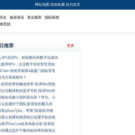
网站地图
添加收藏
设为首页
民生
旅游资讯
美女图库
国际新闻
戏竞技
日推荐
更多
从20%到28%，联拓数科的数字化成功
失败率80%，企业数字化转型究竟如
51Club+惊艳亮相第4届厦门国际零售
何为万用表附件？
一副耳机带你畅游世界 悦译Mix智能
可以当翻译机的蓝牙耳机 悦译Mix智
智能短信被小源科技玩坏？华为、小
来云创通轩宁团队|薪资轻松翻几倍
组装iphone7plus、苹果7组装机详细
新疆云创通智能营销云创通手机价格
达斯币DasCoin投资风险分析,投资前
云创通总监叶宁教你如何辨别真假云