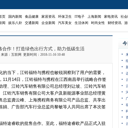
首页
国内新闻
食品健康
家居资讯
环保卫生
IT电子
上海新闻
家电资讯
社会
新闻
娱乐八卦
交通新闻
企业新闻
汽车美女
生活休闲
时尚女性
财经资讯
游
今
略合作！打造绿色出行方式，助力低碳生活
7 来源：互联网 更新时间：2018-11-16 10:48
化的当下，江铃福特与携程也敏锐洞察到了用户的需要，
11月14日，江铃福特与携程在江西南昌举行战略合作签
助理、江铃汽车销售有限公司总经理刘让坡、江铃汽车销
、江铃汽车销售有限公司大客户及新能源事业部总经理黄
售总监龚云峰、上海携程商务有限公司产品总监、共享出
陈娟、广告部汽车行业总监尚黎敏等人共同出席了本次签
福特途睿欧的批售合作。至此，福特途睿欧产品正式入驻