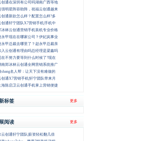
云创通在深圳有公司吗湖南广西等地
超强明星阵容助阵，祝福云创通越来
云创通新款怎么样？配置怎么样?多
云创通轩宁团队X7营销手机|手机中
郑冰林云创通营销手机装机专业价格
赵永甲现在在哪家公司？伊妃岚事业
赵永甲总裁去哪里了？赵永甲总裁亲
加入云创通有理由吗总经理是梁鑫吗
现在不努力要等到什么时候了?现在
湖南郑冰林云创通全网营销系统推广
微shang名人帮：让天下没有难做的
云创通X7营销手机|轩宁团队带来月
上海陈启卫云创通手机掌上营销便捷
新标签
更多
展阅读
更多
来云创通轩宁团队|薪资轻松翻几倍