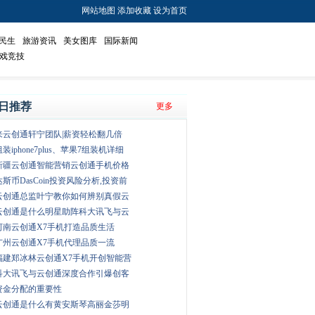
网站地图
添加收藏
设为首页
民生
旅游资讯
美女图库
国际新闻
戏竞技
日推荐
更多
来云创通轩宁团队|薪资轻松翻几倍
组装iphone7plus、苹果7组装机详细
新疆云创通智能营销云创通手机价格
达斯币DasCoin投资风险分析,投资前
云创通总监叶宁教你如何辨别真假云
云创通是什么明星助阵科大讯飞与云
河南云创通X7手机打造品质生活
广州云创通X7手机代理品质一流
福建郑冰林云创通X7手机开创智能营
科大讯飞与云创通深度合作引爆创客
资金分配的重要性
云创通是什么有黄安斯琴高丽金莎明