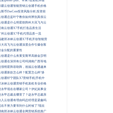
组装iphone7plus、苹果7组装机详细
新疆云创通智能营销云创通手机价格
达斯币DasCoin投资风险分析,投资前
云创通总监叶宁教你如何辨别真假云
云创通是什么明星助阵科大讯飞与云
河南云创通X7手机打造品质生活
广州云创通X7手机代理品质一流
福建郑冰林云创通X7手机开创智能营
科大讯飞与云创通深度合作引爆创客
资金分配的重要性
云创通是什么有黄安斯琴高丽金莎明
云创通在深圳有公司吗湖南广西等地
超强明星阵容助阵，祝福云创通越来
云创通新款怎么样？配置怎么样?多
云创通轩宁团队X7营销手机|手机中
郑冰林云创通营销手机装机专业价格
赵永甲现在在哪家公司？伊妃岚事业
赵永甲总裁去哪里了？赵永甲总裁亲
加入云创通有理由吗总经理是梁鑫吗
现在不努力要等到什么时候了?现在
湖南郑冰林云创通全网营销系统推广