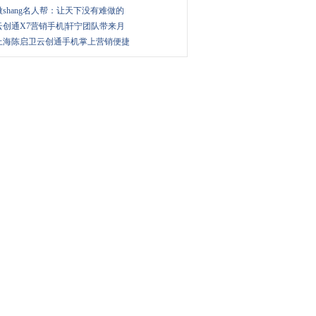
微shang名人帮：让天下没有难做的
云创通X7营销手机|轩宁团队带来月
上海陈启卫云创通手机掌上营销便捷