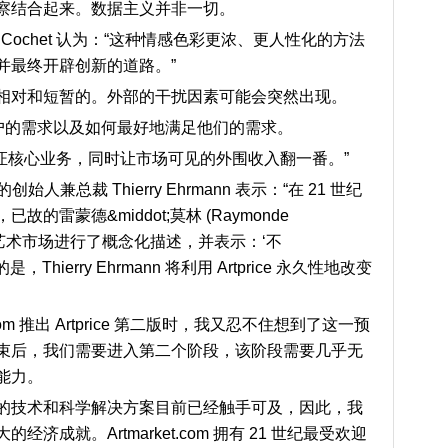
察结合起来。数据主义并非一切。
 Cochet 认为：
“这种情感色彩更浓、更人性化的方法
并最终开辟创新的道路。”
相对和短暂的。外部的干扰因素可能会突然出现。
考未来客户的需求以及如何最好地满足他们的需求。
证核心业务，同时让市场可见的外围收入翻一番。”
ce的创始人兼总裁 Thierry Ehrmann 表示：
“在
21
世纪
故的雷蒙德&middot;莫林
(
Raymonde
艺术市场进行了概念化描述，并表示：‘不
hierry Ehrmann
将利用
Artprice
永久性地改变
com
推出
Artprice
第二版时，我又忍不住想到了这一预
束后，我们需要进入第二个阶段，该阶段需要几乎无
能力。
的技术和科学解决方案目前已经触手可及，因此，我
济成就。Artmarket.com
拥有
21
世纪最受欢迎