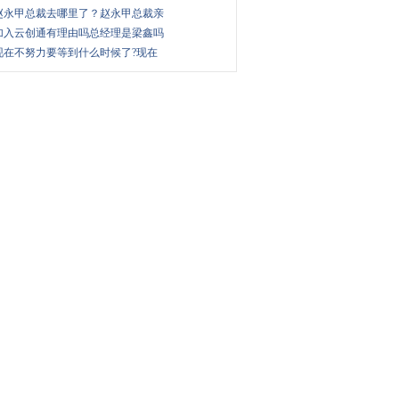
赵永甲总裁去哪里了？赵永甲总裁亲
加入云创通有理由吗总经理是梁鑫吗
现在不努力要等到什么时候了?现在