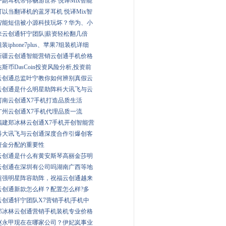
一副耳机带你畅游世界 悦译Mix智能
可以当翻译机的蓝牙耳机 悦译Mix智
智能短信被小源科技玩坏？华为、小
来云创通轩宁团队|薪资轻松翻几倍
组装iphone7plus、苹果7组装机详细
新疆云创通智能营销云创通手机价格
达斯币DasCoin投资风险分析,投资前
云创通总监叶宁教你如何辨别真假云
云创通是什么明星助阵科大讯飞与云
河南云创通X7手机打造品质生活
广州云创通X7手机代理品质一流
福建郑冰林云创通X7手机开创智能营
科大讯飞与云创通深度合作引爆创客
资金分配的重要性
云创通是什么有黄安斯琴高丽金莎明
云创通在深圳有公司吗湖南广西等地
超强明星阵容助阵，祝福云创通越来
云创通新款怎么样？配置怎么样?多
云创通轩宁团队X7营销手机|手机中
郑冰林云创通营销手机装机专业价格
赵永甲现在在哪家公司？伊妃岚事业