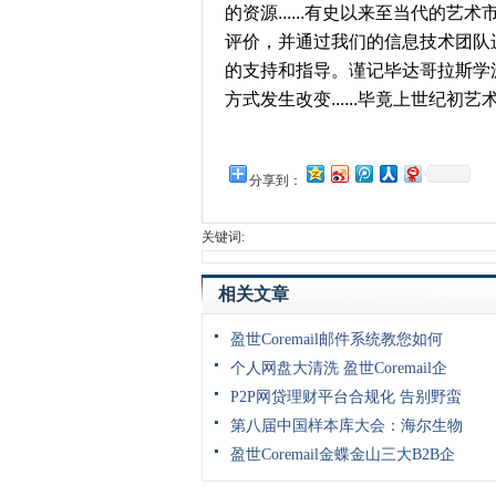
的资源......
有史以来至当代的艺术
评价，并通过我们的信息技术团队
的支持和指导。谨记毕达哥拉斯学派的座
方式发生改变......
毕竟上世纪初艺
分享到：
关键词:
相关文章
盈世Coremail邮件系统教您如何
个人网盘大清洗 盈世Coremail企
P2P网贷理财平台合规化 告别野蛮
第八届中国样本库大会：海尔生物
盈世Coremail金蝶金山三大B2B企