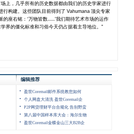
市场上，几乎所有的历史数据都由我们的历史学家进行
进行构建。这些团队目前得到了
Vahumana
顶尖专家
右铭：‘万物皆数......
’
我们期待艺术市场的运作
术学界的僵化标准和习俗今天仍占据着主导地位。”
编辑推荐
盈世Coremail邮件系统教您如何
个人网盘大清洗 盈世Coremail企
P2P网贷理财平台合规化 告别野蛮
第八届中国样本库大会：海尔生物
盈世Coremail金蝶金山三大B2B企