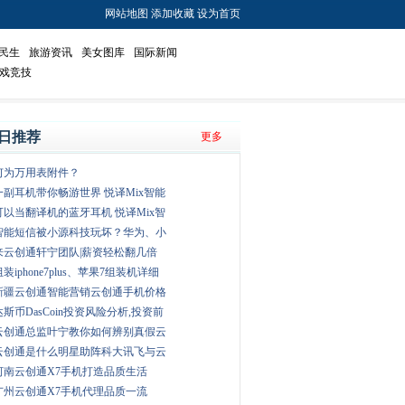
网站地图
添加收藏
设为首页
民生
旅游资讯
美女图库
国际新闻
戏竞技
日推荐
更多
何为万用表附件？
一副耳机带你畅游世界 悦译Mix智能
可以当翻译机的蓝牙耳机 悦译Mix智
智能短信被小源科技玩坏？华为、小
来云创通轩宁团队|薪资轻松翻几倍
组装iphone7plus、苹果7组装机详细
新疆云创通智能营销云创通手机价格
达斯币DasCoin投资风险分析,投资前
云创通总监叶宁教你如何辨别真假云
云创通是什么明星助阵科大讯飞与云
河南云创通X7手机打造品质生活
广州云创通X7手机代理品质一流