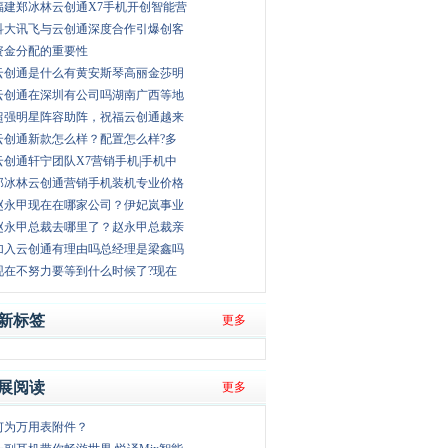
福建郑冰林云创通X7手机开创智能营
科大讯飞与云创通深度合作引爆创客
资金分配的重要性
云创通是什么有黄安斯琴高丽金莎明
云创通在深圳有公司吗湖南广西等地
超强明星阵容助阵，祝福云创通越来
云创通新款怎么样？配置怎么样?多
云创通轩宁团队X7营销手机|手机中
郑冰林云创通营销手机装机专业价格
赵永甲现在在哪家公司？伊妃岚事业
赵永甲总裁去哪里了？赵永甲总裁亲
加入云创通有理由吗总经理是梁鑫吗
现在不努力要等到什么时候了?现在
新标签
更多
展阅读
更多
何为万用表附件？