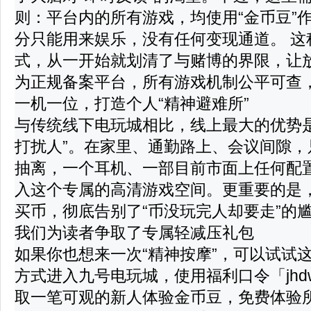
则：
平台内的所有游戏，均使用“金币豆”
分只能用来
娱乐
，没有任何变现通道。
这
式，从一开始就划清了与赌博的界限，让
为
正规备案平台
，所有游戏机制公平可查
一机一位，打造个人“精神避难所”
与传统线下电玩城相比，线上最大的优势是
打扰人”。在家里、通勤路上、会议间隙，
抽离，一个耳机、一部目前市面上任何配
入这个专属的
高清游戏空间
。更重要的是
买币
，彻底告别了“币没玩完人却要走”的
我们为读者争取了专属轻减压礼包
如果你也想来一次“精神按摩”，可以试试
方式进入九号电玩城，使用
福利口令「jhd
取一笔可观的新人体验金币豆，免费体验