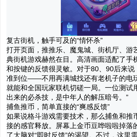
复古街机，触手可及的“情怀杀”
打开页面，推推乐、魔鬼城、街机厅、游
典街机游戏赫然在目。高清画面适配了手
和按键的反馈很灵敏。对于80、90后来说
准到位——不用再满城找还有老机子的电
就能和全国玩家联机切磋一局。一位测试用
出来的必杀技，是中年人的解压暗号。”
捕鱼推币，简单直接的“爽感反馈”
如果说格斗游戏需要技术，那么捕鱼和推
接的感官释放。屏幕上金币豆哗啦啦掉落
了大脑对“即时反馈”的渴望。不过，这里