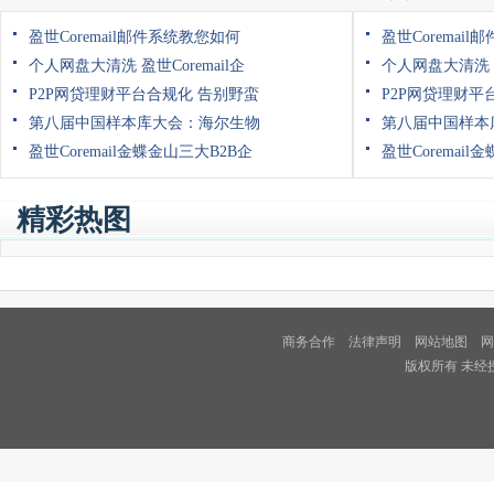
盈世Coremail邮件系统教您如何
盈世Coremai
个人网盘大清洗 盈世Coremail企
个人网盘大清洗 盈
P2P网贷理财平台合规化 告别野蛮
P2P网贷理财平
第八届中国样本库大会：海尔生物
第八届中国样本
盈世Coremail金蝶金山三大B2B企
盈世Coremail
精彩热图
商务合作
法律声明
网站地图
网
版权所有 未经