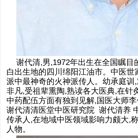
谢代清,男,1972年出生在全国瞩
白出生地的四川绵阳江油市。中医世家
派中最神奇的火神派传人。幼承庭训
非凡,受祖辈熏陶,熟读各大医典,在针
中药配伍方面有独到见解,国医大师
谢代清清医堂中医研究院 谢代清养 
传承人,在地域中医领域影响力颇大,
人物。