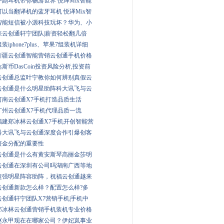
一副耳机带你畅游世界 悦译Mix智能
可以当翻译机的蓝牙耳机 悦译Mix智
智能短信被小源科技玩坏？华为、小
来云创通轩宁团队|薪资轻松翻几倍
组装iphone7plus、苹果7组装机详细
新疆云创通智能营销云创通手机价格
达斯币DasCoin投资风险分析,投资前
云创通总监叶宁教你如何辨别真假云
云创通是什么明星助阵科大讯飞与云
河南云创通X7手机打造品质生活
广州云创通X7手机代理品质一流
福建郑冰林云创通X7手机开创智能营
科大讯飞与云创通深度合作引爆创客
资金分配的重要性
云创通是什么有黄安斯琴高丽金莎明
云创通在深圳有公司吗湖南广西等地
超强明星阵容助阵，祝福云创通越来
云创通新款怎么样？配置怎么样?多
云创通轩宁团队X7营销手机|手机中
郑冰林云创通营销手机装机专业价格
赵永甲现在在哪家公司？伊妃岚事业