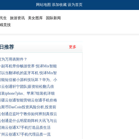
网站地图
添加收藏
设为首页
民生
旅游资讯
美女图库
国际新闻
戏竞技
日推荐
更多
何为万用表附件？
一副耳机带你畅游世界 悦译Mix智能
可以当翻译机的蓝牙耳机 悦译Mix智
智能短信被小源科技玩坏？华为、小
来云创通轩宁团队|薪资轻松翻几倍
组装iphone7plus、苹果7组装机详细
新疆云创通智能营销云创通手机价格
达斯币DasCoin投资风险分析,投资前
云创通总监叶宁教你如何辨别真假云
云创通是什么明星助阵科大讯飞与云
河南云创通X7手机打造品质生活
广州云创通X7手机代理品质一流