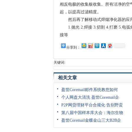
相反电极的收集板收集。所有洁净的空
起，以提高过滤精度。
然后再了解移动式焊烟净化器的应
1.抛光 2.焊接 3.切割 4.打磨 5.电弧焊
接等
分享到：
关键词:
相关文章
盈世Coremail邮件系统教您如何
个人网盘大清洗 盈世Coremail企
P2P网贷理财平台合规化 告别野蛮
第八届中国样本库大会：海尔生物
盈世Coremail金蝶金山三大B2B企