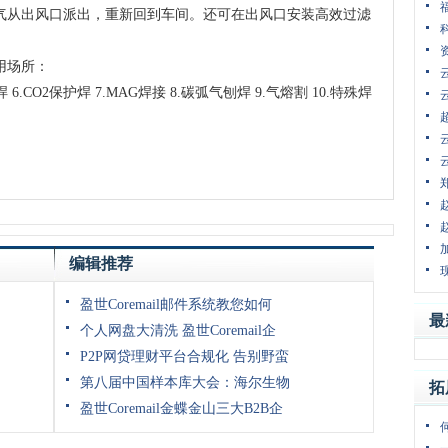
气从出风口派出，重新回到车间。还可在出风口安装高效过滤
用场所：
 6.CO2保护焊 7.MAG焊接 8.碳弧气刨焊 9.气熔割 10.特殊焊
编辑推荐
盈世Coremail邮件系统教您如何
最
个人网盘大清洗 盈世Coremail企
P2P网贷理财平台合规化 告别野蛮
第八届中国样本库大会：海尔生物
拓
盈世Coremail金蝶金山三大B2B企