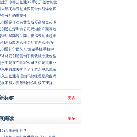
福建郑冰林云创通X7手机开创智能营
科大讯飞与云创通深度合作引爆创客
资金分配的重要性
云创通是什么有黄安斯琴高丽金莎明
云创通在深圳有公司吗湖南广西等地
超强明星阵容助阵，祝福云创通越来
云创通新款怎么样？配置怎么样?多
云创通轩宁团队X7营销手机|手机中
郑冰林云创通营销手机装机专业价格
赵永甲现在在哪家公司？伊妃岚事业
赵永甲总裁去哪里了？赵永甲总裁亲
加入云创通有理由吗总经理是梁鑫吗
现在不努力要等到什么时候了?现在
新标签
更多
展阅读
更多
何为万用表附件？