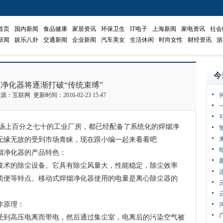
首页
国内新闻
食品健康
家居资讯
环保卫生
IT电子
上海新闻
家电资讯
社会
新闻
娱乐八卦
交通新闻
企业新闻
汽车美女
生活休闲
时尚女性
财经资讯
游
今
净化器将逐渐打破“传统束缚”
源：互联网 更新时间：2016-02-23 15:47
上百分之七十的工业厂房，都已经配备了系统化的焊烟净
无缘无故的受到市场青睐，现在跟小编一起来看看吧
净化器的产品特色：
术的除尘设备。它具有除尘风量大，性能稳定，除尘效率
简便等特点。移动式焊烟净化器使用的电量是离心除尘器的
作原理：
到高压电离而带电，然后通过集尘室，电离后的污染空气被