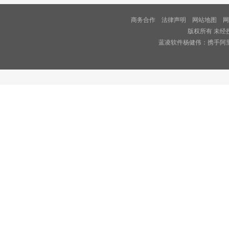
商务合作
法律声明
网站地图
网
版权所有 未经
蓝凌软件杨健伟：携手阿