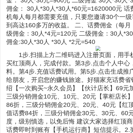
金： 30人*30元=900元 二级佣金 30人*30人*
佣金： 30人*30人*30人*60元=1620000
机每人每月都需要充值，只要您邀请30个一
到高达160多万的收益。 二、话费佣金（每月
级佣金：30人*4元=120元 二级佣金：30人*30
佣金:30人*30人 *30人 *2元=540
1步.扫描上方二维码进入注册页面，用手机
买红顶商人，完成付款。第3步.点击个人中心
料。第4步.充值话费试用。第5步.点击生成
给朋友，开启您的赚钱旅途。好猫家充话费省
绍【一次购买~永久会员】【伙计店长】69元
三级分销佣金10元、10元、20元【掌柜店长】
86折，三级分销佣金20元、20元、40元【红
值话费84折，三级分销佣金30元、30元、6
度，级别慎选，以免后悔 建议大家选择红顶商人才不
话费即时到账有【手机运行商】短信提示。2.