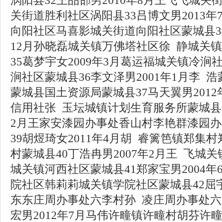
涡阳县32王品邯男2010年8月王飞飞城
关街道胜利社区涡阳县33吕博文男2013
向阳社区马喜影城关街道向阳社区蒙城县34
12月孙晓磊城关镇万佛塔社区徐 静城关
35葛梦宇女2009年3月葛运福城关镇冷
涧社区蒙城县36李文泽男2001年1月李 
蒙城县国土资源局蒙城县37马天翼男2012
信用社张 玉坛城镇计划生育服务所蒙城县3
2月王家安漆园办事处香山村李艳群漆园
39胡煜琦女2011年4月胡 睿篱笆镇郑集
村蒙城县40丁浩冉男2007年2月王 飞城
城关镇河西社区蒙城县41郑家宝男2004
院社区韩莉莉城关镇学院社区蒙城县42屈宇
东东庄周办事处六李村孙 凌庄周办事处六
宏男2012年7月马伟许疃镇许疃村胡芬许