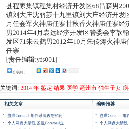
县程家集镇程集村经济开发区68吕森男20
镇刘大庄沈丽莎十九里镇刘大庄经济开发区6
月任会军火神庙任寨甘秋香火神庙任寨经济
男2014年4月袁远经济开发区管委会李歆
发区71朱云鹤男2012年10月朱传涛火神
任寨
[责任编辑:yfs001]
分享到：
关键词:
2014
年
鉴定
结果
医学
亳州市
独生子女
病
相关文章
编辑推荐
盈世Coremail邮件系统教您如何
盈世Coremai
个人网盘大清洗 盈世Coremail企
个人网盘大清洗 盈