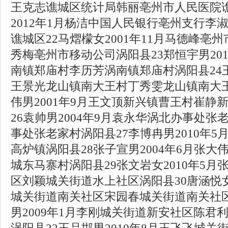
王克志谯城区统计局韩丽亳州市人民医院谯
2012年1月杨洁中国人民银行亳州支行李
谯城区22马熠檬女2001年11月马德峰亳
秀梅亳州市移动公司涡阳县23郑恒宇男201
南镇郑庙村李历芳涡南镇郑庙村涡阳县24王
王景光龙山镇南大王村丁秀雯龙山镇南大王
伟男2001年9月王文顶新兴镇曹王村崔静
26袁帅男2004年9月袁永华涡北办事处
事处张老家村涡阳县27李博冉男2010年
高炉镇涡阳县28张子宣男2004年6月张
城东马寨村涡阳县29张文岩女2010年5
区刘颖城关街道水上社区涡阳县30唐涵悦女
城关街道南关社区宋园春城关街道南关社区
男2009年1月李刚城关街道新安社区陈君