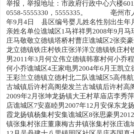
举报，举报地址：市政府行政中心六楼60
0558-5555330，5555335。 亳州
年9月4日 县区编号婴儿姓名性别出生年
亲姓名单位谯城区1马祥祥男2008年9月
庄马敬敬立德镇塔桥村曹庄谯城区2张奕豪男
龙立德镇铁庄村铁庄张洋洋立德镇铁庄村
男2011年3月何立伟立德镇韩寨村何小乔
何小乔谯城区4王家电男2004年6月王凯
王彩兰立德镇立德村北二队谯城区5高伟航男
古城镇后许村高阁柴发兰古城镇后许村高
2009年2月张坤龙扬镇大王村草庙店李秀
店谯城区7安嘉睦男2007年12月安保东
霞龙扬镇杨集村安集谯城区8张思豪男201
镇张集村张庄董康梅古井镇张集村张庄谯城区
12月吴丹建十八里镇园区社区吴庄齐国真