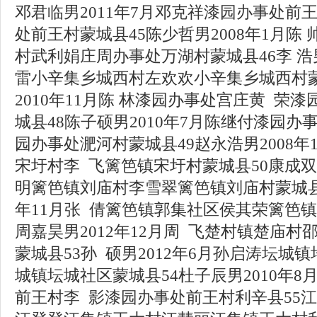
邓君临男2011年7月邓克祥漆园办事处前
处前王村蒙城县45陈少哲男2008年1月陈
村武利娟庄周办事处万湖村蒙城县46李 浩男
雷小辛集乡城西村左欢欢小辛集乡城西村蒙
2010年11月陈 林漆园办事处宫庄黄 荣
城县48陈子硕男2010年7月陈继付漆园
园办事处淝河村蒙城县49赵永浩男2008年
宋圩村李 飞篱笆镇宋圩村蒙城县50康成双男
明篱笆镇刘庙村李雪翠篱笆镇刘庙村蒙城县5
年11月张 倩篱笆镇郭集社区侯其荣篱笆镇
周嘉昊男2012年12月周 飞楚村镇楚庙村
蒙城县53孙 硕男2012年6月孙启涛坛城
城镇坛城社区蒙城县54杜子辰男2010年
前王村李 影漆园办事处前王村利辛县55江伯