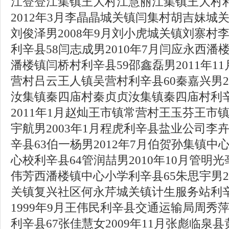
江登登江集镇王大村江慧丽江集镇王大村利
2012年3月李晶晶城关镇闫集村胡吉妹城
刘俊泽男2008年9月刘小虎城关镇刘寨村
利辛县58闫志成男2010年7月闫应永西
潘楼镇闫桥村利辛县59邵鑫磊男2011年1
营村吕云王人镇吴营村利辛县60秦嘉兴男20
汝集镇秦四庙村秦贞贞汝集镇秦四庙村利辛
2011年1月赵灿王市镇常营村王玉芬王市
宇航男2003年1月程虎利辛县盐业公司李
辛县63伯一杨男2012年7月伯贺孙集镇
心校利辛县64管润喆男2010年10月管明
伟芳西潘楼镇中心小学利辛县65朱思宇男2
关镇复兴社区何永芹城关镇计生服务站利辛
1999年9月王伟民利辛县交通运输局周秀
利辛县67张佳慧女2009年11月张彪临泉