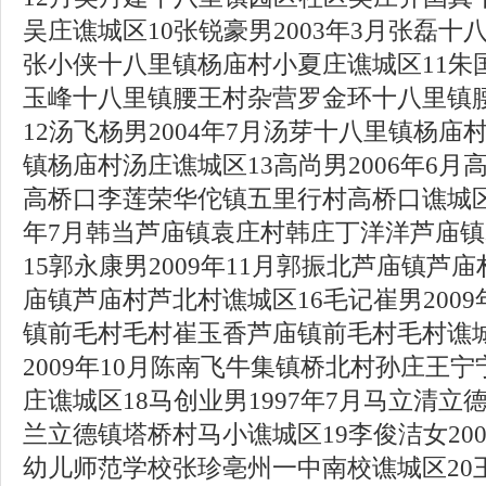
吴庄谯城区10张锐豪男2003年3月张磊
张小侠十八里镇杨庙村小夏庄谯城区11朱国
玉峰十八里镇腰王村杂营罗金环十八里镇
12汤飞杨男2004年7月汤芽十八里镇杨
镇杨庙村汤庄谯城区13高尚男2006年6
高桥口李莲荣华佗镇五里行村高桥口谯城区1
年7月韩当芦庙镇袁庄村韩庄丁洋洋芦庙
15郭永康男2009年11月郭振北芦庙镇芦
庙镇芦庙村芦北村谯城区16毛记崔男2009
镇前毛村毛村崔玉香芦庙镇前毛村毛村谯城
2009年10月陈南飞牛集镇桥北村孙庄王
庄谯城区18马创业男1997年7月马立清
兰立德镇塔桥村马小谯城区19李俊洁女20
幼儿师范学校张珍亳州一中南校谯城区20王