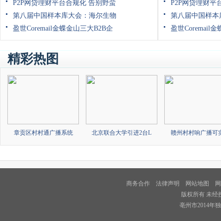
P2P网贷理财平台合规化 告别野蛮
P2P网贷理财平
第八届中国样本库大会：海尔生物
第八届中国样本
盈世Coremail金蝶金山三大B2B企
盈世Coremail
精彩热图
章贡区村村通广播系统
北京联合大学引进2台L
赣州村村响广播可
商务合作
法律声明
网站地图
网
版权所有 未经
亳州市2014