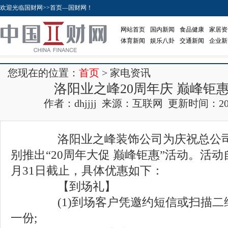
欢迎光临国财网>>首页—国财网！
网站首页
国内新闻
食品健康
家居资
体育新闻
娱乐八卦
交通新闻
企业新
您现在的位置：
首页
> 家电资讯
洛阳业之峰20周年庆 巅峰钜
作者：dhjjjj 来源：互联网 更新时间：2017-0
洛阳业之峰装饰公司为庆祝总公司成
别推出“20周年大促 巅峰钜惠”活动。活动自
月31日截止，具体优惠如下：
【到场礼】
(1)到场客户凭邀约短信或扫描二
一份;