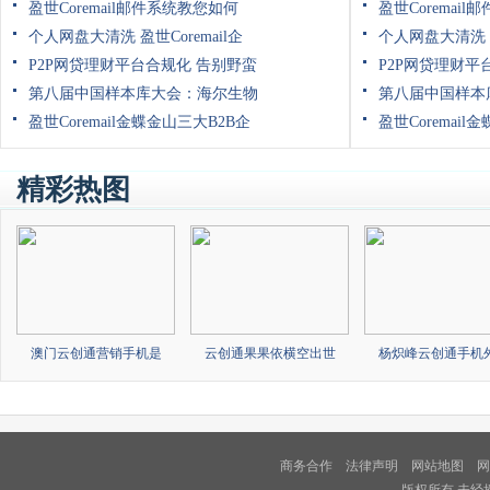
盈世Coremail邮件系统教您如何
盈世Coremai
个人网盘大清洗 盈世Coremail企
个人网盘大清洗 盈
P2P网贷理财平台合规化 告别野蛮
P2P网贷理财平
第八届中国样本库大会：海尔生物
第八届中国样本
盈世Coremail金蝶金山三大B2B企
盈世Coremail
精彩热图
澳门云创通营销手机是
云创通果果依横空出世
杨炽峰云创通手机
商务合作
法律声明
网站地图
网